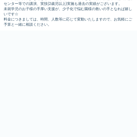
センター等での講演、実技(2歳児以上)実施も過去の実績がございます。
未就学児のお子様の手厚い支援が、少子化で悩む園様の救いの手となれば嬉し
いです☆
料金につきましては、時間、人数等に応じて変動いたしますので、お気軽にご
予算と一緒に相談ください。
行事同行サポート
保育園様の歓迎遠足やお別れ遠足など様々な行事に出向可能です。
(契約園様とのスケジュールによりお受けできない場合がございますので、、予
めご了承ください。)
サポートだけでなく、バス運行にも協力可能です♪
サッカースクール導入
体育教室だけでなく、サッカースクールの導入も可能です。
年間を通じてサッカースクールを行い、協調性やルールを守ることなど人間形
成に大切なことを経験できます。
お問い合わせ