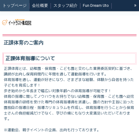
»
トップページ
会社概要
スタッフ紹介
Fun Dream Uto
正課体育のご案内
課外体育のご案内
Wellness Station Link
COREST SPORTS
ブログ
会員様専用
正課体育のご案内
正課体育指導について
正課体育とは、幼稚園・保育園・こども園と交わした業務委託契約に基づき、
講師が出向し保育時間内に年間を通して運動指導を行います。
体育指導を通し、運動が好きになり、さまざまな経験、体験から自信を持った
子どもを育成します！
歩き始めから年長まで幅広い対象年齢への体育指導が可能です！
体育の指導に関してノウハウをお持ちでない幼稚園・保育園・こども園へ幼児
体育指導の研修を受けた専門の体育指導員を派遣し、園の方針や主旨に沿った
園独自の指導日程・指導カリキュラムを作成し、体育指導を行うことから保育
士さんの負担軽減だけでなく、学びの場にもなり大変満足いただいておりま
す。
※運動会、親子イベントの企画、出向も行っております。