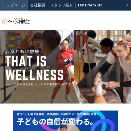
»
トップページ
会社概要
スタッフ紹介
Fun Dream Uto
正課体育のご案内
課外体育のご案内
Wellness Station Link
COREST SPORTS
ブログ
会員様専用